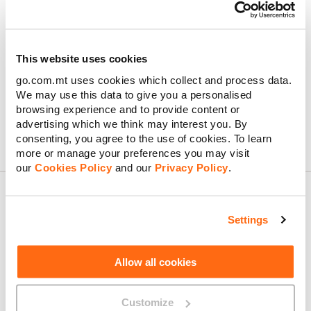
Tanto si pagas por adelantado la totalidad del precio del
dispositivo como si lo haces a través de ‘Easy Buy’, acabarás
pagando el mismo importe.
La ventaja de ‘Easy Buy’ es que, en lugar de abonar el precio
This website uses cookies
total en un pago único, podrás pagar el mismo precio de venta
go.com.mt uses cookies which collect and process data.
por el dispositivo mediante pagos mensuales reducidos en un
We may use this data to give you a personalised
periodo de 36 meses al 0 % de interés.
browsing experience and to provide content or
advertising which we think may interest you. By
consenting, you agree to the use of cookies. To learn
more or manage your preferences you may visit
our
Cookies Policy
and our
Privacy Policy
.
Settings
About GO
Allow all cookies
Useful links
Customize